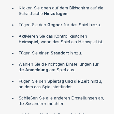
Klicken Sie oben auf dem Bildschirm auf die
Schaltfläche
Hinzufügen
.
Fügen Sie den
Gegner
für das Spiel hinzu.
Aktivieren Sie das Kontrollkästchen
Heimspiel
, wenn das Spiel ein Heimspiel ist.
Fügen Sie einen
Standort
hinzu.
Wählen Sie die richtigen Einstellungen für
die
Anmeldung
am Spiel aus.
Fügen Sie den
Spieltag und die Zeit
hinzu,
an dem das Spiel stattfindet.
Schließen Sie alle anderen Einstellungen ab,
die Sie ändern möchten.