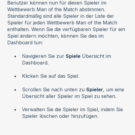
Benutzer können nun für diesen Spieler im
Wettbewerb Man of the Match abstimmen.
Standardmäßig sind alle Spieler in der Liste der
Spieler für jeden Wettbewerb Man of the Match
enthalten. Wenn Sie die verfügbaren Spieler für ein
Spiel ändern möchten, können Sie dies im
Dashboard tun:
Navigieren Sie zur
Spiele
Übersicht im
Dashboard.
Klicken Sie auf das Spiel.
Scrollen Sie nach unten zu
Spieler
, um eine
Übersicht aller Spieler im Spiel zu sehen.
Verwalten Sie die Spieler im Spiel, indem Sie
Spieler löschen oder hinzufügen.