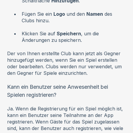
Schaltfläche
Hinzufügen
.
Fügen Sie ein
Logo
und den
Namen
des
Clubs hinzu.
Klicken Sie auf
Speichern
, um die
Änderungen zu speichern.
Der von Ihnen erstellte Club kann jetzt als Gegner
hinzugefügt werden, wenn Sie ein Spiel erstellen
oder bearbeiten. Clubs werden nur verwendet, um
den Gegner für Spiele einzurichten.
Kann ein Benutzer seine Anwesenheit bei
Spielen registrieren?
Ja. Wenn die Registrierung für ein Spiel möglich ist,
kann ein Benutzer seine Teilnahme an der App
registrieren. Wenn Gäste für das Spiel zugelassen
sind, kann der Benutzer auch registrieren, wie viele