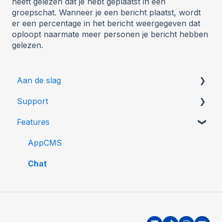
heeft gelezen dat je hebt geplaatst in een
groepschat. Wanneer je een bericht plaatst, wordt
er een percentage in het bericht weergegeven dat
oploopt naarmate meer personen je bericht hebben
gelezen.
Aan de slag
Support
Gebruikersbeheer
Features
Bel ons
Ontwikkelaars
AppCMS
Chat